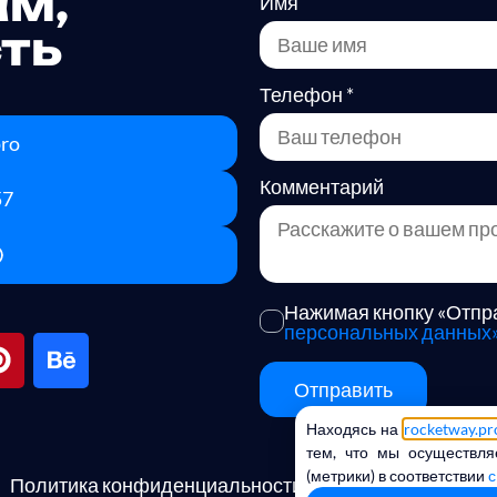
ам,
Имя
сть
Телефон
*
pro
Комментарий
57
Нажимая кнопку «Отпра
персональных данных
Отправить
Находясь на
rocketway.pr
Alternative:
тем, что мы осуществля
(метрики) в соответствии
с
Политика конфиденциальности
Сог