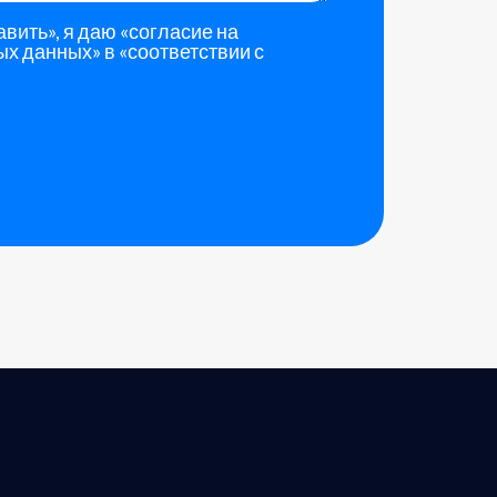
вить», я даю
«согласие на
ых данных»
в
«соответствии с