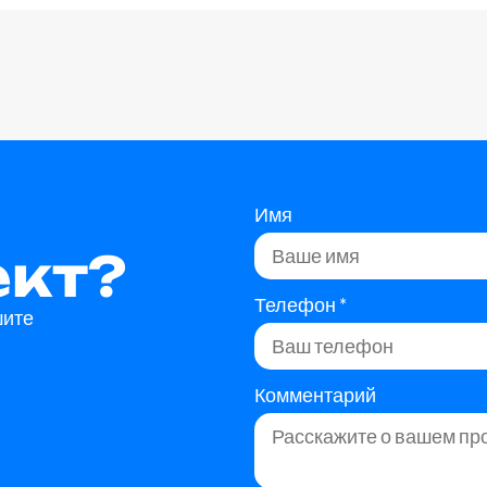
м
Имя
ект?
Телефон
*
шите
Комментарий