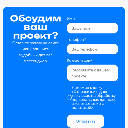
Обсудим
Имя
ваш
проект?
Телефон
*
Оставьте заявку на сайте
или напишите
в удобный для вас
Комментарий
мессенджер.
Нажимая кнопку
«Отправить», я даю
«согласие на обработку
персональных данных»
в
«соответствии с
политикой»
Отправить