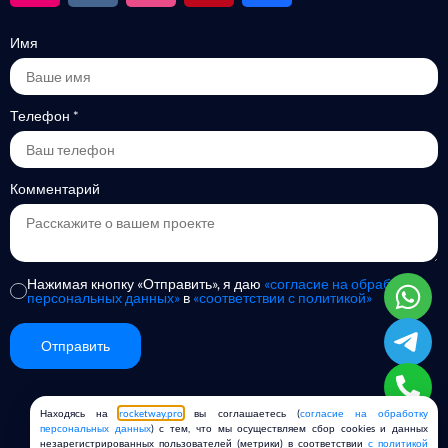
Имя
Телефон
*
Комментарий
Нажимая кнопку «Отправить», я даю
«согласие на обработку
персональных данных»
в
«соответствии с политикой»
Отправить
Alternative:
Находясь на
rocketway.pro
вы соглашаетесь (
согласие на обработку
Copyright © 2019-2026
Rocket Way
персональных данных
) с тем, что мы осуществляем сбор cookies и данных
незарегистрированных пользователей (метрики) в соответствии
с политикой
Политика конфиденциальности