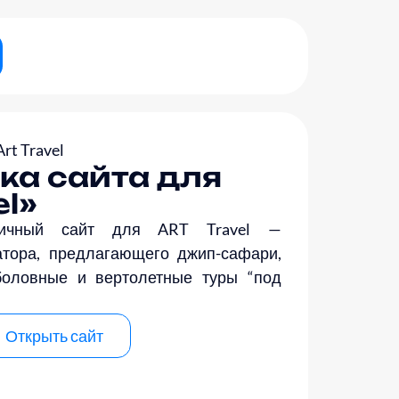
Art Travel
ка сайта для
el»
мичный сайт для ART Travel —
атора, предлагающего джип-сафари,
боловные и вертолетные туры “под
Открыть сайт