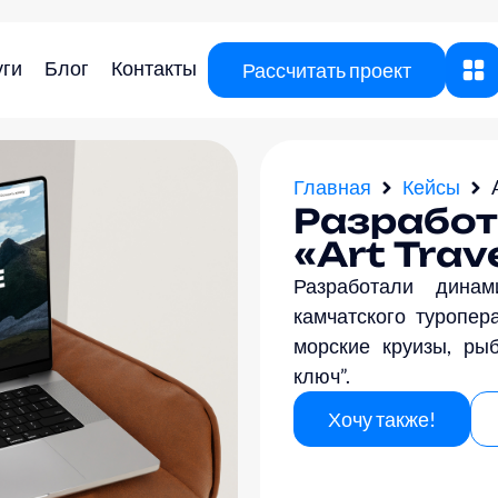
уги
Блог
Контакты
Рассчитать проект
Главная
Кейсы
Разработ
«Art Trav
Разработали дина
камчатского туропер
морские круизы, ры
ключ”.
Хочу также!