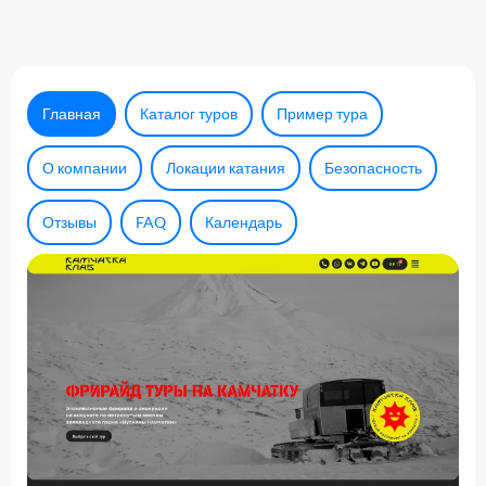
Главная
Каталог туров
Пример тура
О компании
Локации катания
Безопасность
Отзывы
FAQ
Календарь