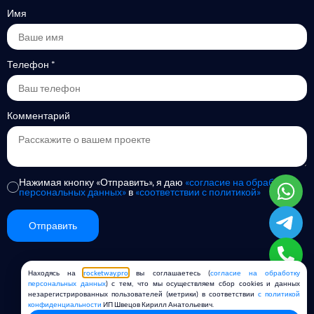
Имя
Телефон
*
Комментарий
Нажимая кнопку «Отправить», я даю
«согласие на обработку
персональных данных»
в
«соответствии с политикой»
Отправить
Alternative:
Находясь на
rocketway.pro
вы соглашаетесь (
согласие на обработку
Copyright © 2019-2026
Rocket Way
персональных данных
) с тем, что мы осуществляем сбор cookies и данных
незарегистрированных пользователей (метрики) в соответствии
с политикой
Политика конфиденциальности
конфиденциальности
ИП Швецов Кирилл Анатольевич.
Согласие на обработку персональных данных