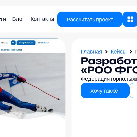
уги
Блог
Контакты
Рассчитать проект
Главная
Кейсы
Разработ
«РОО ФГ
Федерация горнолыжн
Хочу также!